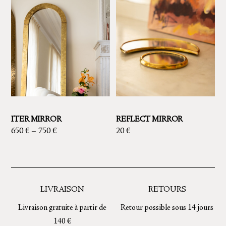
ITER MIRROR
REFLECT MIRROR
650
€
–
750
€
20
€
This
This
product
product
has
has
multiple
multiple
LIVRAISON
RETOURS
variants.
variants.
Livraison gratuite à partir de
Retour possible sous 14 jours
The
The
140 €