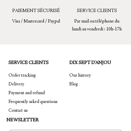
options
options
may
may
PAIEMENT SÉCURISÉ
SERVICE CLIENTS
be
be
Visa / Mastercard / Paypal
Par mail ou téléphone du
chosen
chosen
lundi au vendredi : 10h-17h
on
on
the
the
product
product
page
page
SERVICE CLIENTS
DIX SEPT D’ANJOU
Order tracking
Our history
Delivery
Blog
Payment and refund
Frequently asked questions
Contact us
NEWSLETTER