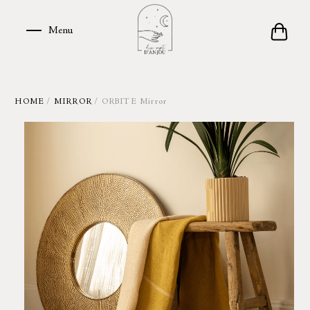
Skip
to
Menu
Menu
content
HOME
/
MIRROR
/ ORBITE Mirror