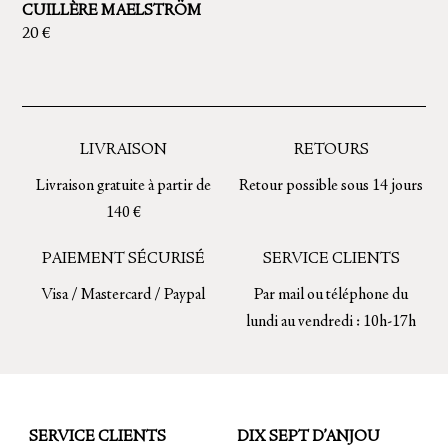
CUILLÈRE MAELSTRÖM
choisies
sur
20
€
sur
la
la
Ce
page
page
produit
du
du
a
produit
produit
plusieurs
LIVRAISON
RETOURS
variations.
Livraison gratuite à partir de
Retour possible sous 14 jours
Les
140 €
options
peuvent
PAIEMENT SÉCURISÉ
SERVICE CLIENTS
être
Visa / Mastercard / Paypal
Par mail ou téléphone du
choisies
lundi au vendredi : 10h-17h
sur
la
page
du
SERVICE CLIENTS
DIX SEPT D’ANJOU
produit