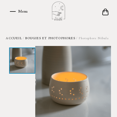
Skip
to
Menu
Menu
content
ACCUEIL
/
BOUGIES ET PHOTOPHORES
/ Photophore Nébula