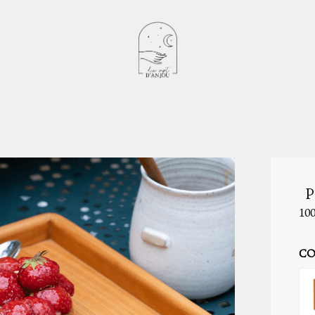
P
10
CO