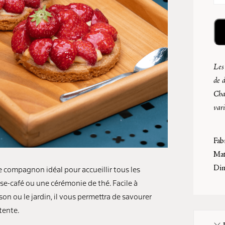
Les 
de d
Chaq
vari
Fab
Mat
e compagnon idéal pour accueillir tous les
Dim
e-café ou une cérémonie de thé. Facile à
on ou le jardin, il vous permettra de savourer
tente.