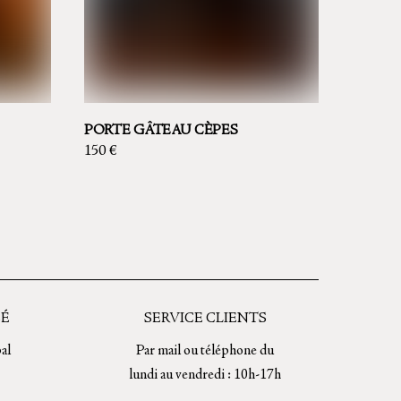
PORTE GÂTEAU CÈPES
150
€
Ce
produit
a
plusieurs
variations.
Les
SÉ
SERVICE CLIENTS
options
al
Par mail ou téléphone du
peuvent
lundi au vendredi : 10h-17h
être
choisies