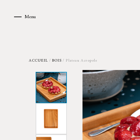
Skip
to
Menu
Menu
content
ACCUEIL
/
BOIS
/ Plateau Acropole