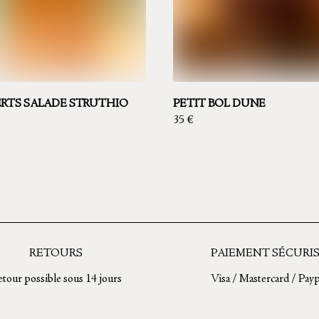
RTS SALADE STRUTHIO
PETIT BOL DUNE
35
€
Ce
produit
a
s
plusieurs
s.
variations.
Les
RETOURS
PAIEMENT SÉCURI
options
tour possible sous 14 jours
Visa / Mastercard / Payp
peuvent
être
choisies