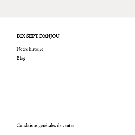
sur
la
page
du
DIX SEPT D’ANJOU
produit
Notre histoire
Blog
Conditions générales de ventes