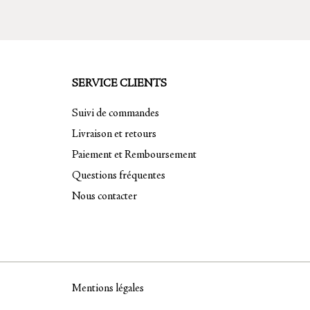
sur
sur
la
la
page
page
du
du
SERVICE CLIENTS
produit
produit
Suivi de commandes
Livraison et retours
Paiement et Remboursement
Questions fréquentes
Nous contacter
Mentions légales