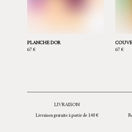
PLANCHE DOR
COUVE
67
€
67
€
Ce
Ce
produit
produit
a
a
plusieurs
plusieur
variations.
variation
Les
Les
LIVRAISON
options
options
Livraison gratuite à partir de 140 €
Re
peuvent
peuvent
être
être
choisies
choisies